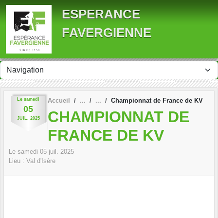
Panneau de gestion des cookies
ESPERANCE
FAVERGIENNE
Le
samedi
Accueil
Championnat de France de KV
05
CHAMPIONNAT DE
JUIL.
2025
FRANCE DE KV
Le
samedi
05
juil.
2025
Lieu :
Val d'Isère